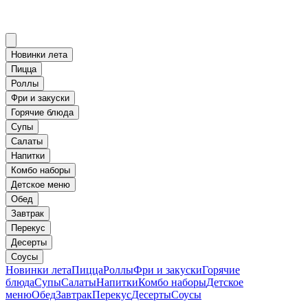
Новинки лета
Пицца
Роллы
Фри и закуски
Горячие блюда
Супы
Салаты
Напитки
Комбо наборы
Детское меню
Обед
Завтрак
Перекус
Десерты
Соусы
Новинки лета
Пицца
Роллы
Фри и закуски
Горячие
блюда
Супы
Салаты
Напитки
Комбо наборы
Детское
меню
Обед
Завтрак
Перекус
Десерты
Соусы