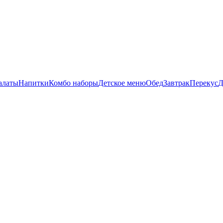
алаты
Напитки
Комбо наборы
Детское меню
Обед
Завтрак
Перекус
Д