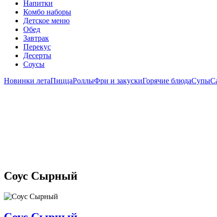
Напитки
Комбо наборы
Детское меню
Обед
Завтрак
Перекус
Десерты
Соусы
Новинки лета
Пицца
Роллы
Фри и закуски
Горячие блюда
Супы
С
Соус Сырный
Соус Сырный